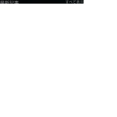
すべて表示
最新記事
コメント
じゅじゅ新グッ
ポイントカード開始