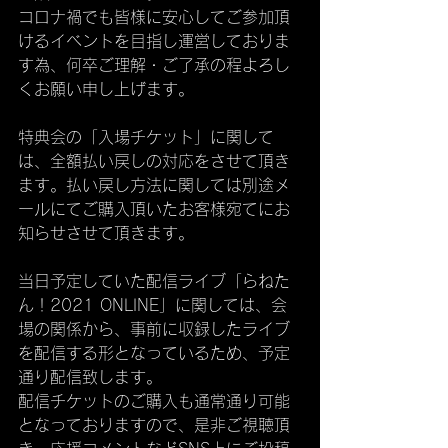
コロナ禍でも皆様に安心してご参加頂
けるイベントを目指し運営しておりま
す為、何卒ご理解・ご了承の程よろし
くお願い申し上げます。
特典会の「入場チケット」に関して
は、全額払い戻しの対応をさせて頂き
ます。払い戻し方法に関しては別途メ
ールにてご購入頂いたお客様宛てにお
知らせさせて頂きます。
当日予定していた配信ライブ「らねた
ん！2021 ONLINE」に関しては、会
場の関係から、事前に収録したライブ
を配信する形となっているため、予定
通り配信致します。
配信チケットのご購入も通常通り可能
となっておりますので、是非ご視聴頂